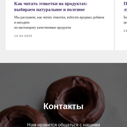
Как читать этикетки на продуктах:
П
выбираем натуральное и полезное
л
Мы расскажем, как читать этикетки, избегать вредных добавок
Бе
и находить
це
по-настоящему качественные продукты
2
14.04.2025
Контакты
Нам нравится общаться с нашими