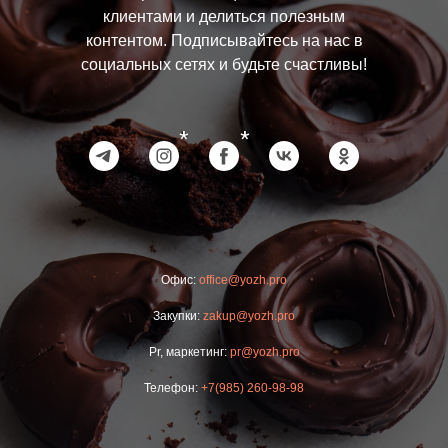
клиентами и делиться полезным
контентом. Подписывайтесь на нас в
социальных сетях и будьте счастливы!
*
*
Офис:
office@yozh.pro
Закупки:
zakup@yozh.pro
Pr, маркетинг:
pr@yozh.pro
Телефон:
+7(985) 260-98-98